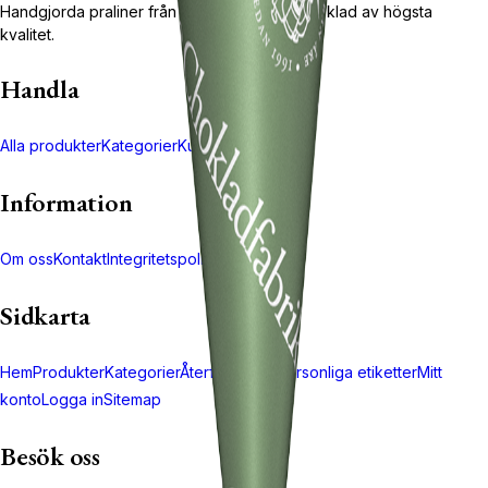
Handgjorda praliner från Åre sedan 1991. Choklad av högsta
kvalitet.
Handla
Alla produkter
Kategorier
Kundvagn
Kassa
Information
Om oss
Kontakt
Integritetspolicy
Returpolicy
Sidkarta
Hem
Produkter
Kategorier
Återförsäljare
Personliga etiketter
Mitt
konto
Logga in
Sitemap
Besök oss