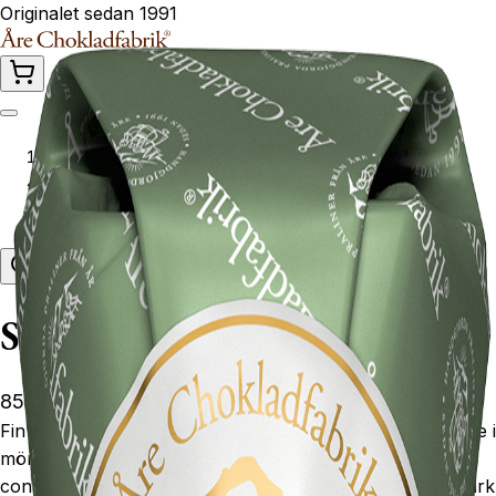
Originalet sedan 1991
Hem
Produkter
Stort tack
Stort tack
85 kr
Fin höstgrön strut med handgjorda chokladkolor doppade i
mörk choklad. Lovely autumncolored green chocolate
cone filled with handmade chocolate toffees dipped in dark