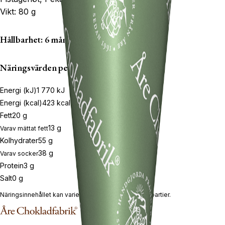
Vikt: 80 g
Hållbarhet: 6 mån
Näringsvärden per 100g
Energi (kJ)
1 770
kJ
Energi (kcal)
423
kcal
Fett
20
g
13
g
Varav mättat fett
Kolhydrater
55
g
38
g
Varav socker
Protein
3
g
Salt
0
g
Näringsinnehållet kan variera mellan produkter och partier.