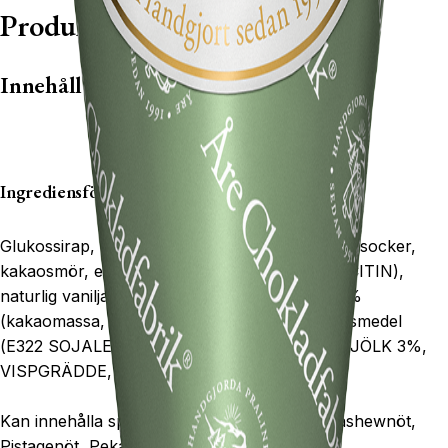
Produktbeskrivning
Innehåll
Ingrediensförteckning:
Glukossirap, mörk choklad 73% (kakaomassa, socker,
kakaosmör, emulgeringsmedel (
E322 SOJALECITIN
),
naturlig vaniljarom), socker, mörk choklad 57%
(kakaomassa, socker, kakaosmör, emulgeringsmedel
(
E322 SOJALECITIN
), naturlig vaniljarom), (
MJÖLK 3%
,
VISPGRÄDDE
,
SMÖR
.
Kan innehålla spår av: Hasselnöt, Mandel, Cashewnöt,
Pistagenöt, Pekannöt, Ägg & Gluten.