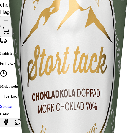
chocolate.
I lager
Lägg till
Snabb leverans
Fri frakt över 600 kr
Färsk produktion
Tillverkad veckovis
Strutar
Dela: