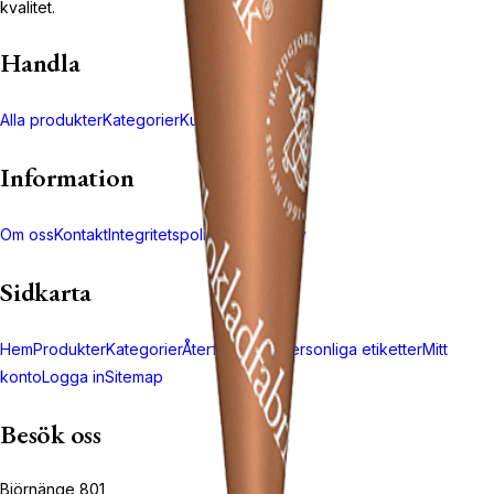
kvalitet.
Handla
Alla produkter
Kategorier
Kundvagn
Kassa
Information
Om oss
Kontakt
Integritetspolicy
Returpolicy
Sidkarta
Hem
Produkter
Kategorier
Återförsäljare
Personliga etiketter
Mitt
konto
Logga in
Sitemap
Besök oss
Björnänge 801