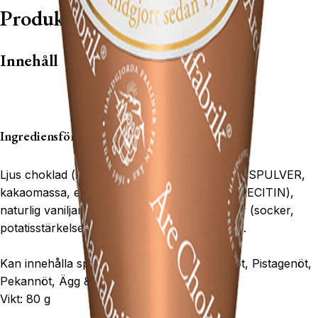
Produktbeskrivning
Innehåll
Ingrediensförteckning:
Ljus choklad (socker, kakaosmör,
HELMJÖLKSPULVER
,
kakaomassa, emulgeringsmedel (
E322 SOJALECITIN
),
naturlig vaniljarom), salt
MANDEL
, florsocker (socker,
potatisstärkelse), svensk kallpressad rapsolja.
Kan innehålla spår av: Hasselnöt, Cashewnöt, Pistagenöt,
Pekannöt, Ägg & Gluten.
Vikt: 80 g