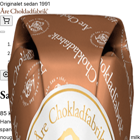
Originalet sedan 1991
Hem
Produkter
Salt mandelnougat
Salt mandelnougat
85 kr
Handgjorda nougatpraliner tillverkade för hand på fina
spanska mandlar doppade i ljus choklad. Handmade
nougat with selected spanish salty almonds covered in milk