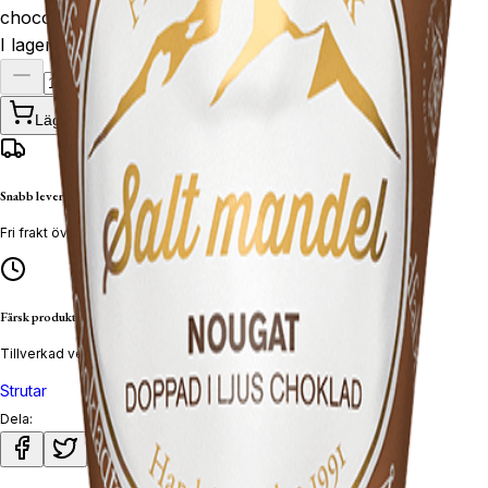
chocolate.
I lager
Lägg till
Snabb leverans
Fri frakt över 600 kr
Färsk produktion
Tillverkad veckovis
Strutar
Dela: