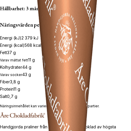
Hållbarhet: 3 mån
Näringsvärden per 100g
Energi (kJ)
2 379
kJ
Energi (kcal)
568
kcal
Fett
37
g
11
g
Varav mättat fett
Kolhydrater
44
g
43
g
Varav socker
Fiber
3,8
g
Protein
11
g
Salt
0,7
g
Näringsinnehållet kan variera mellan produkter och partier.
Handgjorda praliner från Åre sedan 1991. Choklad av högsta