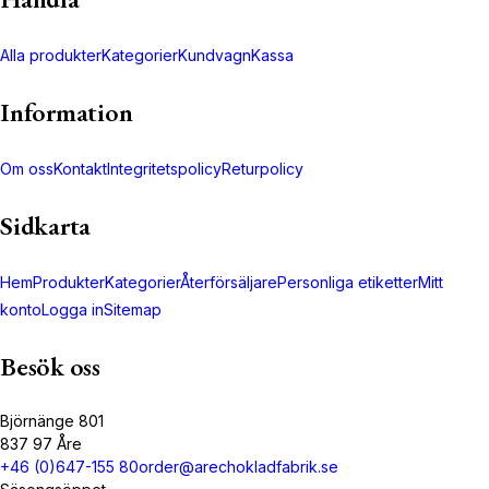
Alla produkter
Kategorier
Kundvagn
Kassa
Information
Om oss
Kontakt
Integritetspolicy
Returpolicy
Sidkarta
Hem
Produkter
Kategorier
Återförsäljare
Personliga etiketter
Mitt
konto
Logga in
Sitemap
Besök oss
Björnänge 801
837 97 Åre
+46 (0)647-155 80
order@arechokladfabrik.se