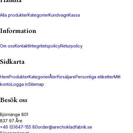
Alla produkter
Kategorier
Kundvagn
Kassa
Information
Om oss
Kontakt
Integritetspolicy
Returpolicy
Sidkarta
Hem
Produkter
Kategorier
Återförsäljare
Personliga etiketter
Mitt
konto
Logga in
Sitemap
Besök oss
Björnänge 801
837 97 Åre
+46 (0)647-155 80
order@arechokladfabrik.se