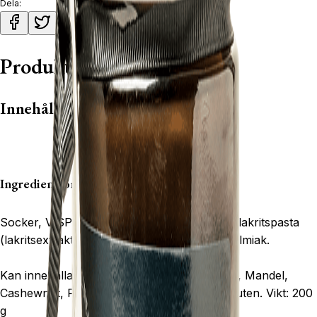
Dela:
Produktbeskrivning
Innehåll
Ingrediensförteckning:
Socker,
VISPGRÄDDE
, glukossirap,
SMÖR
, lakritspasta
(lakritsextrakt, glykossirap, invertsocker), salmiak.
Kan innehålla spår av: Sojalecitin, Hasselnöt, Mandel,
Cashewnöt, Pistagenöt, Pekannöt, Ägg & Gluten. Vikt: 200
g