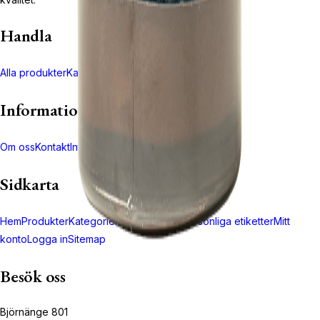
Handla
Alla produkter
Kategorier
Kundvagn
Kassa
Information
Om oss
Kontakt
Integritetspolicy
Returpolicy
Sidkarta
Hem
Produkter
Kategorier
Återförsäljare
Personliga etiketter
Mitt
konto
Logga in
Sitemap
Besök oss
Björnänge 801