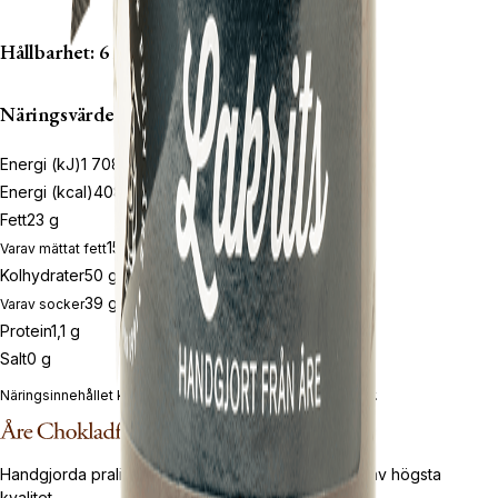
Hållbarhet: 6 mån
Näringsvärden per 100g
Energi (kJ)
1 708
kJ
Energi (kcal)
408
kcal
Fett
23
g
15
g
Varav mättat fett
Kolhydrater
50
g
39
g
Varav socker
Protein
1,1
g
Salt
0
g
Näringsinnehållet kan variera mellan produkter och partier.
Handgjorda praliner från Åre sedan 1991. Choklad av högsta
kvalitet.