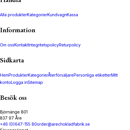
Alla produkter
Kategorier
Kundvagn
Kassa
Information
Om oss
Kontakt
Integritetspolicy
Returpolicy
Sidkarta
Hem
Produkter
Kategorier
Återförsäljare
Personliga etiketter
Mitt
konto
Logga in
Sitemap
Besök oss
Björnänge 801
837 97 Åre
+46 (0)647-155 80
order@arechokladfabrik.se