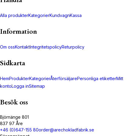
Alla produkter
Kategorier
Kundvagn
Kassa
Information
Om oss
Kontakt
Integritetspolicy
Returpolicy
Sidkarta
Hem
Produkter
Kategorier
Återförsäljare
Personliga etiketter
Mitt
konto
Logga in
Sitemap
Besök oss
Björnänge 801
837 97 Åre
+46 (0)647-155 80
order@arechokladfabrik.se