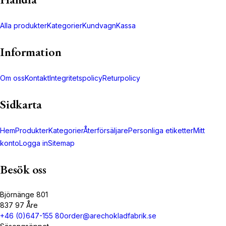
Alla produkter
Kategorier
Kundvagn
Kassa
Information
Om oss
Kontakt
Integritetspolicy
Returpolicy
Sidkarta
Hem
Produkter
Kategorier
Återförsäljare
Personliga etiketter
Mitt
konto
Logga in
Sitemap
Besök oss
Björnänge 801
837 97 Åre
+46 (0)647-155 80
order@arechokladfabrik.se